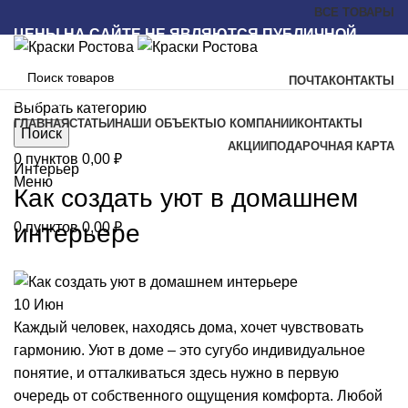
ВСЕ ТОВАРЫ
ЦЕНЫ НА САЙТЕ НЕ ЯВЛЯЮТСЯ ПУБЛИЧНОЙ
ОФЕРТОЙ
ПОЧТА
КОНТАКТЫ
Наш каталог
Выбрать категорию
ГЛАВНАЯ
СТАТЬИ
НАШИ ОБЪЕКТЫ
О КОМПАНИИ
КОНТАКТЫ
Поиск
АКЦИИ
ПОДАРОЧНАЯ КАРТА
0
пунктов
0,00
₽
Интерьер
Меню
Как создать уют в домашнем
интерьере
0
пунктов
0,00
₽
10
Июн
Каждый человек, находясь дома, хочет чувствовать
гармонию. Уют в доме – это сугубо индивидуальное
понятие, и отталкиваться здесь нужно в первую
очередь от собственного ощущения комфорта. Любой