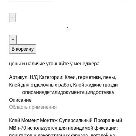
Количество
товара
Клей
Момент
В корзину
Монтаж
Суперсильный
цены и наличие уточняйте у менеджера
Прозрачный
Артикул:
Н/Д
Категории:
Клеи, герметики, пены
,
МВп-70
Клей для отделочных работ
,
Клей жидкие гвозди
ОПИСАНИЕ
ДЕТАЛИ
ДОКУМЕНТАЦИЯ
ДОСТАВКА
Описание
Область применения
Клей Момент Монтаж Суперсильный Прозрачный
МВп-70 используется для невидимой фиксации:
плинтусов и декоративных фризов, деталей из