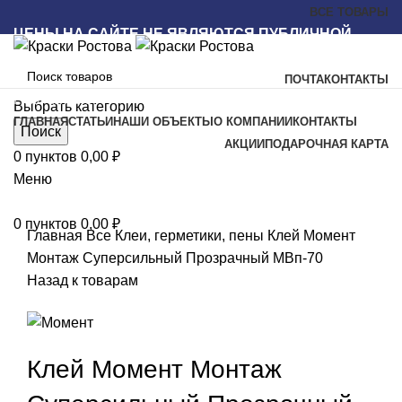
ВСЕ ТОВАРЫ
ЦЕНЫ НА САЙТЕ НЕ ЯВЛЯЮТСЯ ПУБЛИЧНОЙ
ОФЕРТОЙ
ПОЧТА
КОНТАКТЫ
Наш каталог
Выбрать категорию
ГЛАВНАЯ
СТАТЬИ
НАШИ ОБЪЕКТЫ
О КОМПАНИИ
КОНТАКТЫ
Поиск
АКЦИИ
ПОДАРОЧНАЯ КАРТА
0
пунктов
0,00
₽
Меню
Увеличить
0
пунктов
0,00
₽
Главная
Все
Клеи, герметики, пены
Клей Момент
Монтаж Суперсильный Прозрачный МВп-70
Назад к товарам
Клей Момент Монтаж