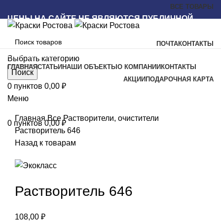
ВСЕ ТОВАРЫ
ЦЕНЫ НА САЙТЕ НЕ ЯВЛЯЮТСЯ ПУБЛИЧНОЙ
ОФЕРТОЙ
ПОЧТА
КОНТАКТЫ
Наш каталог
Выбрать категорию
ГЛАВНАЯ
СТАТЬИ
НАШИ ОБЪЕКТЫ
О КОМПАНИИ
КОНТАКТЫ
Поиск
АКЦИИ
ПОДАРОЧНАЯ КАРТА
0
пунктов
0,00
₽
Меню
Увеличить
Главная
Все
Растворители, очистители
0
пунктов
0,00
₽
Растворитель 646
Назад к товарам
Растворитель 646
108,00
₽