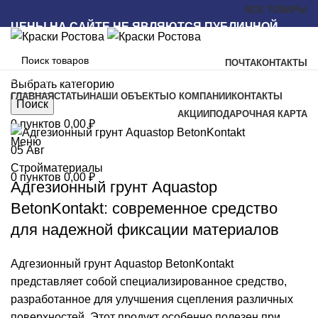
ВСЕ ТОВАРЫ
ЦЕНЫ НА САЙТЕ НЕ ЯВЛЯЮТСЯ ПУБЛИЧНОЙ
ОФЕРТОЙ
ПОЧТА
КОНТАКТЫ
Наш каталог
Выбрать категорию
ГЛАВНАЯ
СТАТЬИ
НАШИ ОБЪЕКТЫ
О КОМПАНИИ
КОНТАКТЫ
Поиск
АКЦИИ
ПОДАРОЧНАЯ КАРТА
0
пунктов
0,00
₽
Меню
05
Авг
Стройматериалы
0
пунктов
0,00
₽
Адгезионный грунт Aquastop
BetonKontakt: современное средство
для надежной фиксации материалов
Адгезионный грунт Aquastop BetonKontakt
представляет собой специализированное средство,
разработанное для улучшения сцепления различных
поверхностей. Этот продукт особенно полезен при