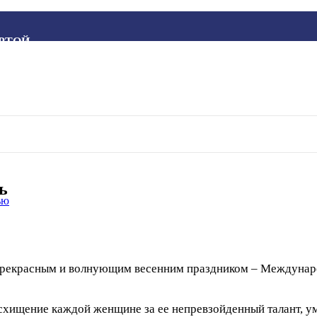
РТОЙ
ь
ью
 прекрасным и волнующим весенним праздником – Междуна
ищение каждой женщине за ее непревзойденный талант, ум