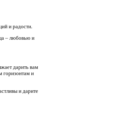
ий и радости.
ца – любовью и
лжает дарить вам
м горизонтам и
астливы и дарите