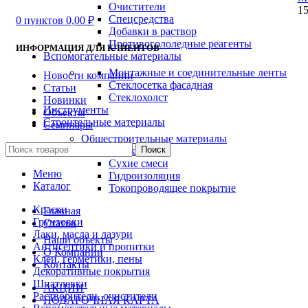
Очистители
15
Спецсредства
0
пунктов
0,00
₽
Добавки в раствор
Противогололедные реагенты
ИНФОРМАЦИЯ ДЛЯ КЛИЕНТОВ
Вспомогательные материалы
Монтажные и соединительные ленты
Новости компании
Стеклосетка фасадная
Статьи
Стеклохолст
Новинки
Инструменты
Объекты
Строительные материалы
Семинары
Общестроительные материалы
Поиск
Штукатурка
Сухие смеси
Меню
Гидроизоляция
Каталог
Токопроводящее покрытие
Краски
Главная
Грунтовки
Статьи
Лаки, масла и лазури
Наши объекты
Антисептики и пропитки
О Компании
Клеи, герметики, пены
Контакты
Декоративные покрытия
Шпатлевки
АКЦИИ
Растворители, очистители
ПОДАРОЧНАЯ КАРТА