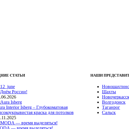
НИЕ СТАТЬИ
НАШИ ПРЕДСТАВИ
Новошахтин
 Днём России!
Шахты
.06.2026
Новочеркасс
Волгодонск
ra Interior Isberg – Глубокоматовая
Таганрог
сокоукрывистая краска для потолков
Сальск
.11.2025
ODA — время выделяться!