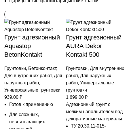
Царицынские краски
Царицынские краски
1
Грунт адгезионный
Грунт адгезионный
Aquastop
AURA Dekor
BetonKontakt
Kontakt 500
Грунтовки
,
Бетонконтакт
,
Грунтовки
,
Для внутренних
Для внутренних работ
,
Для
работ
,
Для наружных
наружных работ
,
работ
,
Универсальные
Универсальные грунтовки
грунтовки
939,00
₽
1 699,00
₽
Готов к применению
Адгезионный грунт с
мелким наполнителем под
Для сложных,
декоративные материалы
невпитывающих
ТУ 20.30.11-015-
оснований