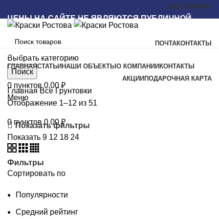
ВСЕ ТОВАРЫ
ЦЕНЫ НА САЙТЕ НЕ ЯВЛЯЮТСЯ ПУБЛИЧНОЙ
ОФЕРТОЙ
ПОЧТА
КОНТАКТЫ
Наш каталог
Выбрать категорию
ГЛАВНАЯ
СТАТЬИ
НАШИ ОБЪЕКТЫ
О КОМПАНИИ
КОНТАКТЫ
Поиск
АКЦИИ
ПОДАРОЧНАЯ КАРТА
0
пунктов
0,00
₽
Главная
Все
Грунтовки
Меню
Отображение 1–12 из 51
0
пунктов
0,00
₽
Показать фильтры
Показать
9
12
18
24
Фильтры
Сортировать по
Популярности
Средний рейтинг