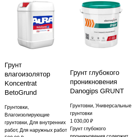
Грунт
Грунт глубокого
влагоизолятор
проникновения
Koncentrat
Danogips GRUNT
BetoGrund
Грунтовки
,
Универсальные
Грунтовки
,
грунтовки
Влагоизолирующие
1 030,00
₽
грунтовки
,
Для внутренних
Грунт глубокого
работ
,
Для наружных работ
проникновения содержит