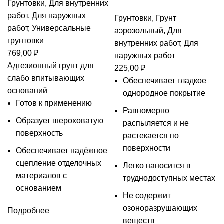
Грунтовки
,
Для внутренних
работ
,
Для наружных
Грунтовки
,
Грунт
работ
,
Универсальные
аэрозольный
,
Для
грунтовки
внутренних работ
,
Для
769,00
₽
наружных работ
Адгезионный грунт для
225,00
₽
слабо впитывающих
Обеспечивает гладкое
оснований
однородное покрытие
Готов к применению
Равномерно
Образует шероховатую
распыляется и не
поверхность
растекается по
поверхности
Обеспечивает надёжное
сцепление отделочных
Легко наносится в
материалов с
труднодоступных местах
основанием
Не содержит
озоноразрушающих
Подробнее
веществ