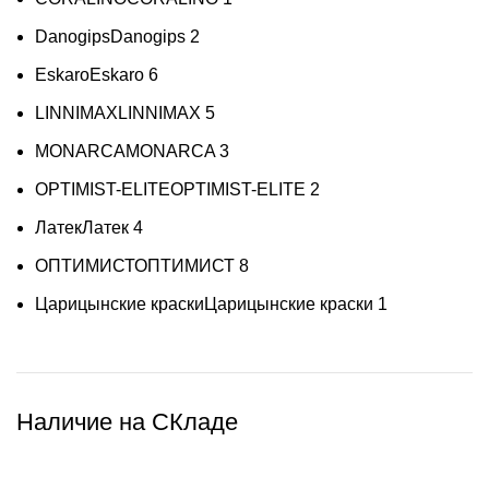
Danogips
Danogips
2
Eskaro
Eskaro
6
LINNIMAX
LINNIMAX
5
MONARCA
MONARCA
3
OPTIMIST-ELITE
OPTIMIST-ELITE
2
Латек
Латек
4
ОПТИМИСТ
ОПТИМИСТ
8
Царицынские краски
Царицынские краски
1
Наличие на СКладе