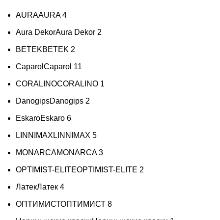
AURA
AURA
4
Aura Dekor
Aura Dekor
2
BETEK
BETEK
2
Caparol
Caparol
11
CORALINO
CORALINO
1
Danogips
Danogips
2
Eskaro
Eskaro
6
LINNIMAX
LINNIMAX
5
MONARCA
MONARCA
3
OPTIMIST-ELITE
OPTIMIST-ELITE
2
Латек
Латек
4
ОПТИМИСТ
ОПТИМИСТ
8