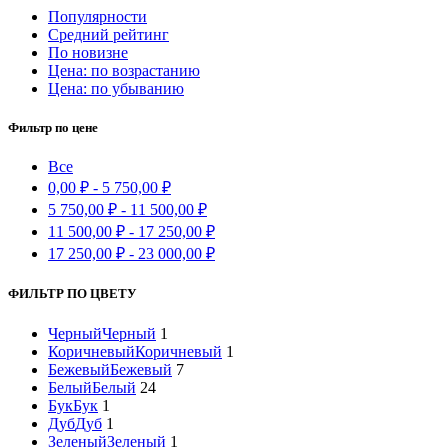
Популярности
Средний рейтинг
По новизне
Цена: по возрастанию
Цена: по убыванию
Фильтр по цене
Все
0,00
₽
-
5 750,00
₽
5 750,00
₽
-
11 500,00
₽
11 500,00
₽
-
17 250,00
₽
17 250,00
₽
-
23 000,00
₽
ФИЛЬТР ПО ЦВЕТУ
Черный
Черный
1
Коричневый
Коричневый
1
Бежевый
Бежевый
7
Белый
Белый
24
Бук
Бук
1
Дуб
Дуб
1
Зеленый
Зеленый
1