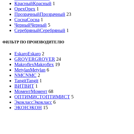
Красный
Красный
1
Орех
Орех
1
Прозрачный
Прозрачный
23
Сосна
Сосна
1
Черный
Черный
5
Серебряный
Серебряный
1
ФИЛЬТР ПО ПРОИЗВОДИТЕЛЮ
Eskaro
Eskaro
2
GROVER
GROVER
24
Makroflex
Makroflex
19
Metylan
Metylan
6
NMC
NMC
2
Tangit
Tangit
1
ВИТ
ВИТ
1
Момент
Момент
68
ОПТИМИСТ
ОПТИМИСТ
5
Экокласс
Экокласс
6
ЭКОН
ЭКОН
15