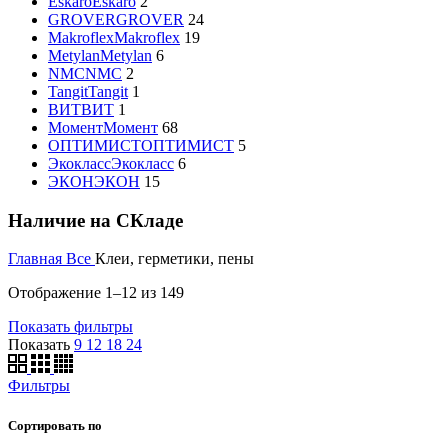
Eskaro
Eskaro
2
GROVER
GROVER
24
Makroflex
Makroflex
19
Metylan
Metylan
6
NMC
NMC
2
Tangit
Tangit
1
ВИТ
ВИТ
1
Момент
Момент
68
ОПТИМИСТ
ОПТИМИСТ
5
Экокласс
Экокласс
6
ЭКОН
ЭКОН
15
Наличие на СКладе
Главная
Все
Клеи, герметики, пены
Отображение 1–12 из 149
Показать фильтры
Показать
9
12
18
24
Фильтры
Сортировать по