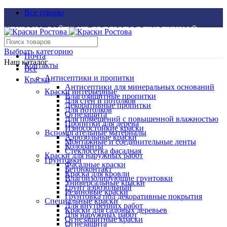
Все товары
ЦЕНЫ НА САЙТЕ НЕ ЯВЛЯЮТСЯ ПУБЛИЧНОЙ
ОФЕРТОЙ
Выбрать категорию
Почта
Наш каталог
Контакты
Все
Антисептики и пропитки
Краски
Антисептики для минеральных оснований
Краски интерьерные
Влагозащитные пропитки
Для стен и потолков
Декоративные пропитки
Для потолков
Огнезащита
Для помещений с повышенной влажностью
Пропитки для дерева
Износостойкие краски
Вспомогательные материалы
Аэрозольные краски
Монтажные и соединительные ленты
Колоранты
Стеклосетка фасадная
Краски для наружных работ
Грунтовки
Фасадные краски
Бетонконтакт
Краска для кровли
Влагоизолирующие грунтовки
Универсальные краски
Грунт аэрозольный
Резиновые краски
Грунтовка под декоративные покрытия
Специальные краски
Для внутренних работ
Краски для садовых деревьев
Для наружных работ
Огнезащитные краски
Огнезащита