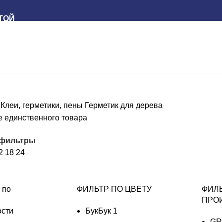
ТОЙ
е
Клеи, герметики, пены
Герметик для дерева
 единственного товара
 фильтры
2
18
24
 по
ФИЛЬТР ПО ЦВЕТУ
ФИЛ
ПРО
ости
Бук
Бук
1
GR