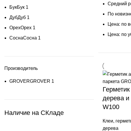
Средний р
Бук
Бук
1
По новизн
Дуб
Дуб
1
Цена: по 
Орех
Орех
1
Цена: по 
Сосна
Сосна
1
Производитель
GROVER
GROVER
1
Герметик
дерева и
W100
Наличие на СКладе
Клеи, гермет
дерева