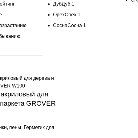
ейтинг
Дуб
Дуб
1
е
Орех
Орех
1
возрастанию
Сосна
Сосна
1
убыванию
 акриловый для
 паркета GROVER
ики, пены
,
Герметик для