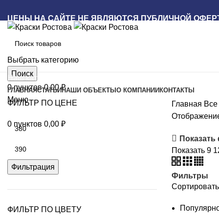
ЦЕНЫ НА САЙТЕ НЕ ЯВЛЯЮТСЯ ПУБЛИЧНОЙ ОФЕР
Выбрать категорию
Поиск
Наш каталог
0
пунктов
0,00
₽
ГЛАВНАЯ
СТАТЬИ
НАШИ ОБЪЕКТЫ
О КОМПАНИИ
КОНТАКТЫ
Меню
ФИЛЬТР ПО ЦЕНЕ
Главная
Вс
Отображение
Минимальная
0
пунктов
0,00
₽
цена
Показать
Максимальная
Показать
9
1
цена
Фильтрация
Фильтры
Сортировать
Популярн
ФИЛЬТР ПО ЦВЕТУ