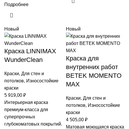
Подробнее
Новый
Новый
Краска LINNIMAX
Краска для
WunderClean
внутренних работ
Краски
,
Для стен и
BETEK MOMENTO
потолков
,
Износостойкие
MAX
краски
5 919,00
₽
Краски
,
Для стен и
Интерьерная краска
потолков
,
Износостойкие
премиум-класса для
краски
суперпрочных
4 505,00
₽
глубокоматовых покрытий.
Матовая моющаяся краска