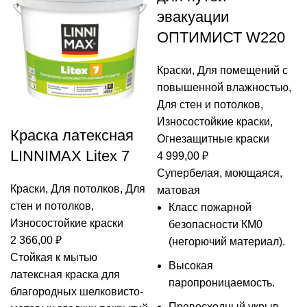
эвакуации
ОПТИМИСТ W220
Краски
,
Для помещений с
повышенной влажностью
,
Для стен и потолков
,
Износостойкие краски
,
Краска латексная
Огнезащитные краски
LINNIMAX Litex 7
4 999,00
₽
Супербелая, моющаяся,
Краски
,
Для потолков
,
Для
матовая
стен и потолков
,
Класс пожарной
Износостойкие краски
безопасности КМ0
2 366,00
₽
(негорючий материал).
Стойкая к мытью
Высокая
латексная краска для
паропроницаемость.
благородных шелковисто-
Превосходный укрыв.