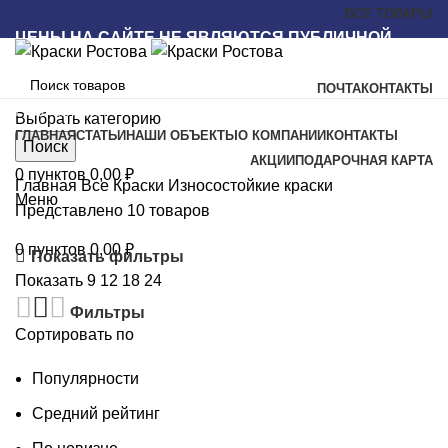
ВСЕ ТОВАРЫ
ЦЕНЫ НА САЙТЕ НЕ ЯВЛЯЮТСЯ ПУБЛИЧНОЙ
ОФЕРТОЙ
ПОЧТА
КОНТАКТЫ
Наш каталог
Выбрать категорию
ГЛАВНАЯ
СТАТЬИ
НАШИ ОБЪЕКТЫ
О КОМПАНИИ
КОНТАКТЫ
Поиск
АКЦИИ
ПОДАРОЧНАЯ КАРТА
0
пунктов
0,00
₽
Главная
Все
Краски
Износостойкие краски
Меню
Представлено 10 товаров
0
пунктов
0,00
₽
Показать фильтры
Показать
9
12
18
24
Фильтры
Сортировать по
Популярности
Средний рейтинг