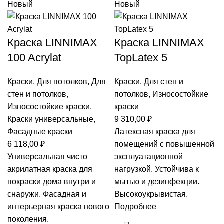
Новый
Новый
Краска LINNIMAX
Краска LINNIMAX
100 Acrylat
TopLatex 5
Краски
,
Для потолков
,
Для
Краски
,
Для стен и
стен и потолков
,
потолков
,
Износостойкие
Износостойкие краски
,
краски
Краски универсальные
,
9 310,00
₽
Фасадные краски
Латексная краска для
6 118,00
₽
помещений с повышенной
Универсальная чисто
эксплуатационной
акрилатная краска для
нагрузкой. Устойчива к
покраски дома внутри и
мытью и дезинфекции.
снаружи. Фасадная и
Высокоукрывистая.
интерьерная краска нового
Подробнее
поколения.