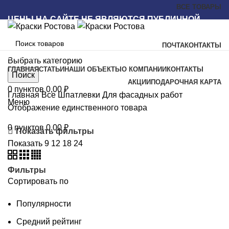
ВСЕ ТОВАРЫ
ЦЕНЫ НА САЙТЕ НЕ ЯВЛЯЮТСЯ ПУБЛИЧНОЙ
ОФЕРТОЙ
ПОЧТА
КОНТАКТЫ
Наш каталог
Выбрать категорию
ГЛАВНАЯ
СТАТЬИ
НАШИ ОБЪЕКТЫ
О КОМПАНИИ
КОНТАКТЫ
Поиск
АКЦИИ
ПОДАРОЧНАЯ КАРТА
0
пунктов
0,00
₽
Главная
Все
Шпатлевки
Для фасадных работ
Меню
Отображение единственного товара
0
пунктов
0,00
₽
Показать фильтры
Показать
9
12
18
24
Фильтры
Сортировать по
Популярности
Средний рейтинг