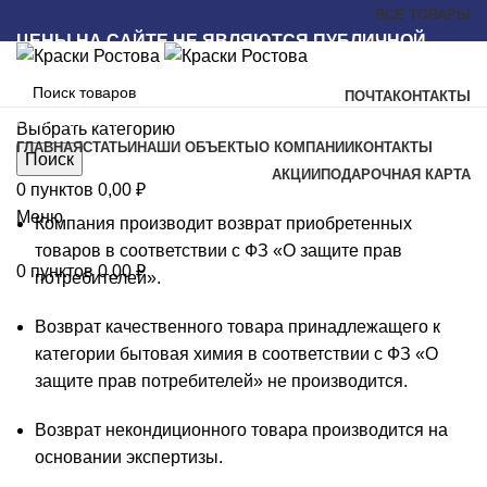
ВСЕ ТОВАРЫ
ЦЕНЫ НА САЙТЕ НЕ ЯВЛЯЮТСЯ ПУБЛИЧНОЙ
ОФЕРТОЙ
ПОЧТА
КОНТАКТЫ
Наш каталог
Выбрать категорию
ГЛАВНАЯ
СТАТЬИ
НАШИ ОБЪЕКТЫ
О КОМПАНИИ
КОНТАКТЫ
Поиск
АКЦИИ
ПОДАРОЧНАЯ КАРТА
0
пунктов
0,00
₽
Меню
Компания производит возврат приобретенных
товаров в соответствии с ФЗ «О защите прав
0
пунктов
0,00
₽
потребителей».
Возврат качественного товара принадлежащего к
категории бытовая химия в соответствии с ФЗ «О
защите прав потребителей» не производится.
Возврат некондиционного товара производится на
основании экспертизы.