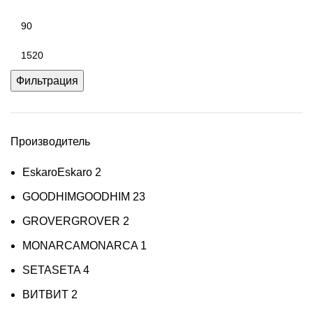
Минимальная
цена
Максимальная
цена
Фильтрация
Производитель
Eskaro
Eskaro
2
GOODHIM
GOODHIM
23
GROVER
GROVER
2
MONARCA
MONARCA
1
SETA
SETA
4
ВИТ
ВИТ
2