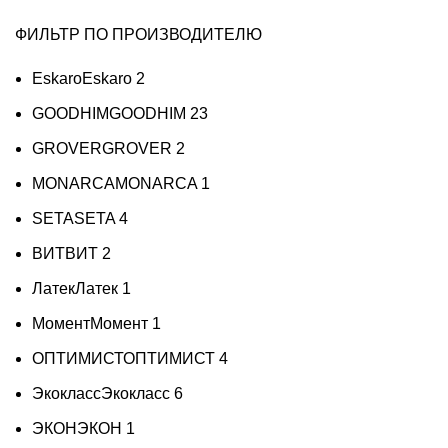
ФИЛЬТР ПО ПРОИЗВОДИТЕЛЮ
Eskaro
Eskaro
2
GOODHIM
GOODHIM
23
GROVER
GROVER
2
MONARCA
MONARCA
1
SETA
SETA
4
ВИТ
ВИТ
2
Латек
Латек
1
Момент
Момент
1
ОПТИМИСТ
ОПТИМИСТ
4
Экокласс
Экокласс
6
ЭКОН
ЭКОН
1