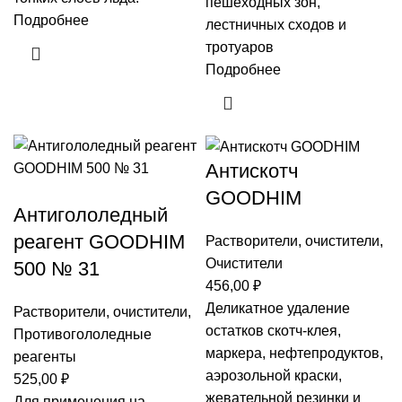
пешеходных зон,
Подробнее
лестничных сходов и
тротуаров
Подробнее
Антискотч
GOODHIM
Антигололедный
реагент GOODHIM
Растворители, очистители
,
Очистители
500 № 31
456,00
₽
Деликатное удаление
Растворители, очистители
,
остатков скотч-клея,
Противогололедные
маркера, нефтепродуктов,
реагенты
аэрозольной краски,
525,00
₽
жевательной резинки и
Для применения на