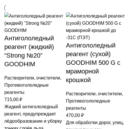
Антигололедный
Антигололедный
реагент (жидкий)
реагент (сухой)
“Strong №20”
GOODHIM 500 G с
GOODHIM
мраморной
Растворители, очистители
,
крошкой
Противогололедные
реагенты
Растворители, очистители
,
715,00
₽
Противогололедные
Жидкий антигололедный
реагенты
реагент, предупреждает
470,00
₽
лёдообразование и уборку
Для обработки дорог, улиц,
тонких слоёв льда.