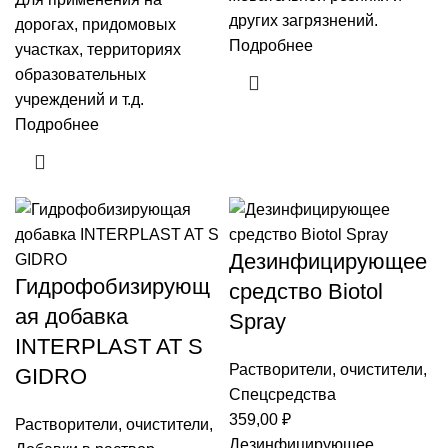
других загрязнений.
дорогах, придомовых
Подробнее
участках, территориях
образовательных
учреждений и т.д.
Подробнее
Дезинфицирующее
Гидрофобизирующ
средство Biotol
ая добавка
Spray
INTERPLAST AT S
Растворители, очистители
,
GIDRO
Спецсредства
359,00
₽
Растворители, очистители
,
Дезинфицирующее