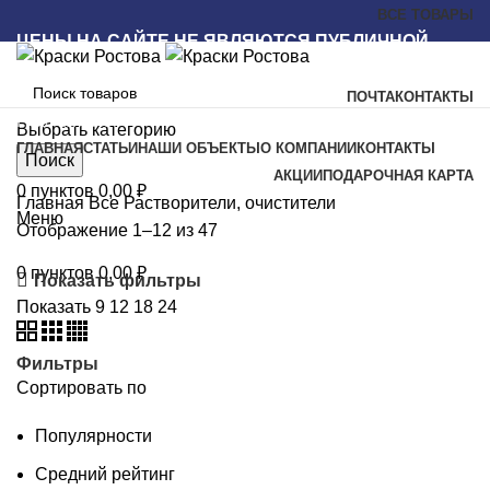
ВСЕ ТОВАРЫ
ЦЕНЫ НА САЙТЕ НЕ ЯВЛЯЮТСЯ ПУБЛИЧНОЙ
ОФЕРТОЙ
ПОЧТА
КОНТАКТЫ
Наш каталог
Выбрать категорию
ГЛАВНАЯ
СТАТЬИ
НАШИ ОБЪЕКТЫ
О КОМПАНИИ
КОНТАКТЫ
Поиск
АКЦИИ
ПОДАРОЧНАЯ КАРТА
0
пунктов
0,00
₽
Главная
Все
Растворители, очистители
Меню
Отображение 1–12 из 47
0
пунктов
0,00
₽
Показать фильтры
Показать
9
12
18
24
Фильтры
Сортировать по
Популярности
Средний рейтинг