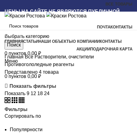
ВСЕ ТОВАРЫ
ЦЕНЫ НА САЙТЕ НЕ ЯВЛЯЮТСЯ ПУБЛИЧНОЙ
ОФЕРТОЙ
ПОЧТА
КОНТАКТЫ
Наш каталог
Выбрать категорию
ГЛАВНАЯ
СТАТЬИ
НАШИ ОБЪЕКТЫ
О КОМПАНИИ
КОНТАКТЫ
Поиск
АКЦИИ
ПОДАРОЧНАЯ КАРТА
0
пунктов
0,00
₽
Главная
Все
Растворители, очистители
Меню
Противогололедные реагенты
Представлено 4 товара
0
пунктов
0,00
₽
Показать фильтры
Показать
9
12
18
24
Фильтры
Сортировать по
Популярности