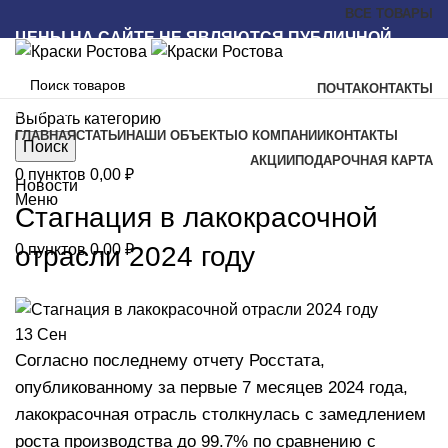
ВСЕ ТОВАРЫ
ЦЕНЫ НА САЙТЕ НЕ ЯВЛЯЮТСЯ ПУБЛИЧНОЙ
ОФЕРТОЙ
ПОЧТА
КОНТАКТЫ
Наш каталог
Выбрать категорию
ГЛАВНАЯ
СТАТЬИ
НАШИ ОБЪЕКТЫ
О КОМПАНИИ
КОНТАКТЫ
Поиск
АКЦИИ
ПОДАРОЧНАЯ КАРТА
0
пунктов
0,00
₽
Новости
Меню
Стагнация в лакокрасочной
отрасли 2024 году
0
пунктов
0,00
₽
13
Сен
Согласно последнему отчету Росстата,
опубликованному за первые 7 месяцев 2024 года,
лакокрасочная отрасль столкнулась с замедлением
роста производства до 99.7% по сравнению с