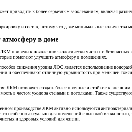
жет приводить к более серьезным заболеваниям, включая разли
кировку и состав, потому что даже минимальные количества мог
 атмосферу в доме
ЛКМ привели к появлению экологически чистых и безопасных кр
оторые помогают улучшить атмосферу в помещениях.
пособов снижения уровня ЛОС является использование водораз
нии и обеспечивают отличную укрывистость при меньшей токсич
тве ЛКМ позволяет создать более прочные и стойкие к внешним
ость в частом уходе за стенами и потолками. Также существуют
енном производстве ЛКМ активно используются антибактериаль
 что особенно актуально для помещений с высокой влажностью, 
 чистых и здоровых условий для жизни.