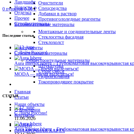
Ландшафт
Очистители
Новости
Спецсредства
0
пунктов
0,00
₽
Отделка
Добавки в раствор
Прочее
Противогололедные реагенты
Стройматериалы
Вспомогательные материалы
Монтажные и соединительные ленты
Последние статьи
Стеклосетка фасадная
Стеклохолст
Инструменты
С Днём России!
Строительные материалы
Общестроительные материалы
Aura Interior Isberg – Глубокоматовая высокоукрывистая к
Штукатурка
Сухие смеси
MODA — время выделяться!
Гидроизоляция
Токопроводящее покрытие
Главная
СТАТЬИ
Статьи
Наши объекты
О Компании
С Днём России!
Контакты
11.06.2026
АКЦИИ
Aura Interior Isberg – Глубокоматовая высокоукрывистая к
ПОДАРОЧНАЯ КАРТА