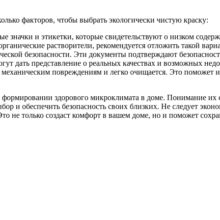
олько факторов, чтобы выбрать экологически чистую краску:
ые значки и этикетки, которые свидетельствуют о низком содер
т органические растворители, рекомендуется отложить такой вариа
ической безопасности. Эти документы подтверждают безопасност
огут дать представление о реальных качествах и возможных недо
 к механическим повреждениям и легко очищается. Это поможет 
формировании здорового микроклимата в доме. Понимание их с
бор и обеспечить безопасность своих близких. Не следует экон
 не только создаст комфорт в вашем доме, но и поможет сохран