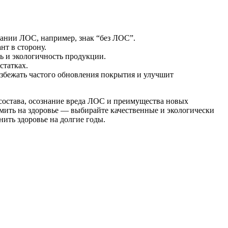
жании ЛОС, например, знак “без ЛОС”.
нт в сторону.
ь и экологичность продукции.
статках.
избежать частого обновления покрытия и улучшит
остава, осознание вреда ЛОС и преимущества новых
омить на здоровье — выбирайте качественные и экологически
ить здоровье на долгие годы.