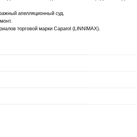
ражный апелляционный суд.
монт.
иалов торговой марки Caparol (LINNIMAX).