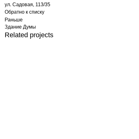
ул. Садовая, 113/35
Обратно к списку
Раньше
Здание Думы
Related projects
Архитектурные памятники
Особняк М.Н. Черновой
Административные здания
Архитектурные памятники