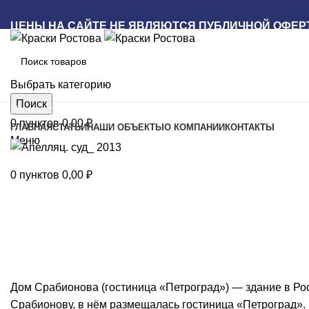
ЦЕНЫ НА САЙТЕ НЕ ЯВЛЯЮТСЯ ПУБЛИЧНОЙ ОФЕР
Выбрать категорию
Поиск
Наш каталог
0
пунктов
0,00
₽
ГЛАВНАЯ
СТАТЬИ
НАШИ ОБЪЕКТЫ
О КОМПАНИИ
КОНТАКТЫ
Меню
0
пунктов
0,00
₽
Дом Срабионова (гостиница «Петроград») — здание в Рост
Срабионову, в нём размещалась гостиница «Петроград». 