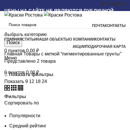
ВСЕ ТОВАРЫ
ЦЕНЫ НА САЙТЕ НЕ ЯВЛЯЮТСЯ ПУБЛИЧНОЙ
ОФЕРТОЙ
ПОЧТА
КОНТАКТЫ
Наш каталог
Выбрать категорию
ГЛАВНАЯ
СТАТЬИ
НАШИ ОБЪЕКТЫ
О КОМПАНИИ
КОНТАКТЫ
Поиск
АКЦИИ
ПОДАРОЧНАЯ КАРТА
0
пунктов
0,00
₽
Главная
Товары с меткой “пигментированные грунты”
Меню
Представлено 2 товара
0
пунктов
0,00
₽
Показать фильтры
Показать
9
12
18
24
Фильтры
Сортировать по
Популярности
Средний рейтинг