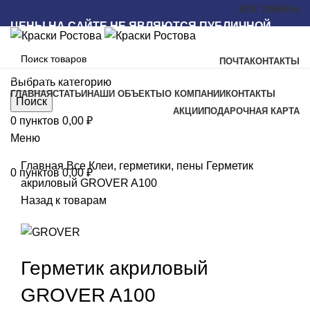
ВСЕ ТОВАРЫ
ЦЕНЫ НА САЙТЕ НЕ ЯВЛЯЮТСЯ ПУБЛИЧНОЙ
ОФЕРТОЙ
ПОЧТА
КОНТАКТЫ
Наш каталог
Выбрать категорию
ГЛАВНАЯ
СТАТЬИ
НАШИ ОБЪЕКТЫ
О КОМПАНИИ
КОНТАКТЫ
Поиск
АКЦИИ
ПОДАРОЧНАЯ КАРТА
0
пунктов
0,00
₽
Меню
Увеличить
Главная
Все
Клеи, герметики, пены
Герметик
0
пунктов
0,00
₽
акриловый GROVER A100
Назад к товарам
Герметик акриловый
GROVER A100