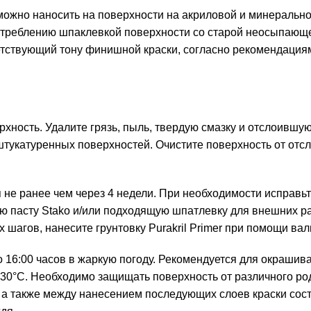
но наносить на поверхности на акриловой и минеральной 
отреблению шпаклевкой поверхности со старой неосыпающе
етствующий тону финишной краски, согласно рекомендация
рхность. Удалите грязь, пыль, твердую смазку и отслоившу
 оштукатуренных поверхностей. Очистите поверхность от о
 не ранее чем через 4 недели. При необходимости исправьт
ю пасту Stako и/или подходящую шпатлевку для внешних р
шагов, нанесите грунтовку Purakril Primer при помощи вали
о 16:00 часов в жаркую погоду. Рекомендуется для окраши
+30°C. Необходимо защищать поверхность от различного р
 а также между нанесением последующих слоев краски сост