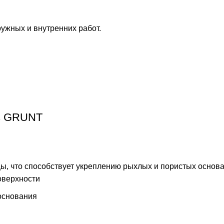
ружных и внутренних работ.
ps GRUNT
цы, что способствует укреплению рыхлых и пористых основ
оверхности
основания