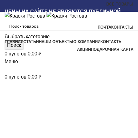
ВСЕ ТОВАРЫ
ЦЕНЫ НА САЙТЕ НЕ ЯВЛЯЮТСЯ ПУБЛИЧНОЙ
ОФЕРТОЙ
ПОЧТА
КОНТАКТЫ
Наш каталог
Выбрать категорию
ГЛАВНАЯ
СТАТЬИ
НАШИ ОБЪЕКТЫ
О КОМПАНИИ
КОНТАКТЫ
Поиск
АКЦИИ
ПОДАРОЧНАЯ КАРТА
0
пунктов
0,00
₽
Меню
0
пунктов
0,00
₽