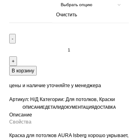
Очистить
Количество
товара
Краска
для
В корзину
потолков
AURA
цены и наличие уточняйте у менеджера
Isberg
Артикул:
Н/Д
Категории:
Для потолков
,
Краски
ОПИСАНИЕ
ДЕТАЛИ
ДОКУМЕНТАЦИЯ
ДОСТАВКА
Описание
Свойства
Краска для потолков AURA Isberg хорошо укрывает,