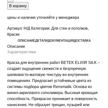
для
В корзину
внутренних
работ
цены и наличие уточняйте у менеджера
BETEK
Артикул:
Н/Д
Категории:
Для стен и потолков
,
ELIXIR
Краски
SILK
ОПИСАНИЕ
ДЕТАЛИ
ДОКУМЕНТАЦИЯ
ДОСТАВКА
Описание
Характеристики
Краска для внутренних работ BETEK ELIXIR SILK –
создает ощущение свежести и безупречную
шелковисто-матовую текстуру во внутренних
помещениях. Предлагает устойчивые цвета из
системы подбора цветов Renxmatik. Основа из
винил-акрилового сополимера. Высокая кроющая
способность. Прекрасно проникает в поверхность
нанесения. Не образует трещин, пузырей или