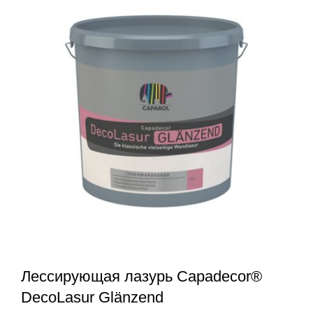
Лессирующая лазурь Capadecor®
DecoLasur Glänzend