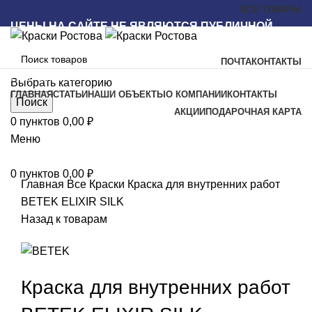
ВСЕ ТОВАРЫ
ЦЕНЫ НА САЙТЕ НЕ ЯВЛЯЮТСЯ ПУБЛИЧНОЙ
ОФЕРТОЙ
ПОЧТА
КОНТАКТЫ
Наш каталог
Выбрать категорию
ГЛАВНАЯ
СТАТЬИ
НАШИ ОБЪЕКТЫ
О КОМПАНИИ
КОНТАКТЫ
Поиск
АКЦИИ
ПОДАРОЧНАЯ КАРТА
0
пунктов
0,00
₽
Новый
Меню
Увеличить
0
пунктов
0,00
₽
Главная
Все
Краски
Краска для внутренних работ
BETEK ELIXIR SILK
Назад к товарам
Краска для внутренних работ