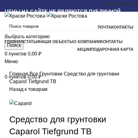
ВСЕ ТОВАРЫ
ЦЕНЫ НА САЙТЕ НЕ ЯВЛЯЮТСЯ ПУБЛИЧНОЙ
ОФЕРТОЙ
ПОЧТА
КОНТАКТЫ
Наш каталог
Выбрать категорию
ГЛАВНАЯ
СТАТЬИ
НАШИ ОБЪЕКТЫ
О КОМПАНИИ
КОНТАКТЫ
Поиск
АКЦИИ
ПОДАРОЧНАЯ КАРТА
0
пунктов
0,00
₽
Меню
Увеличить
Главная
Все
Грунтовки
Средство для грунтовки
0
пунктов
0,00
₽
Caparol Tiefgrund TB
Назад к товарам
Средство для грунтовки
Caparol Tiefgrund TB