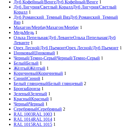
Дуб Кофейный/Венге
Дуб Кофейный/Венге
1
Дуб Лигурия/Светлый Коралл
Дуб Лигурия/Светлый
Коралл
1
Дуб Романский_Темный Вяз
Дуб Романский_Темный
Вяз
1
Махагон/Мербау
Махагон/Мербау
1
Медь
Медь
1
Ольха Пепельная/Дуб Леванте
Ольха Пепельная/Дуб
Леванте
1
Орех Лесной/Дуб Пьемонт
Орех Лесной/Дуб Пьемонт
1
Цинковый
Цинковый
1
Черный/Темно-Серый
Черный/Темно-Серый
1
Белый
Белый
1
Жёлтый
Жёлтый
1
Коричневый
Коричневый
1
Синий
Синий
1
Белый глянцевый
Белый глянцевый
2
Бронза
Бронза
1
Зеленый
Зеленый
1
Красный
Красный
1
Черный
Черный
1
Серебряный
Серебряный
2
RAL 1003
RAL 1003
1
RAL 1014
RAL 1014
1
RAL 1015
RAL 1015
1