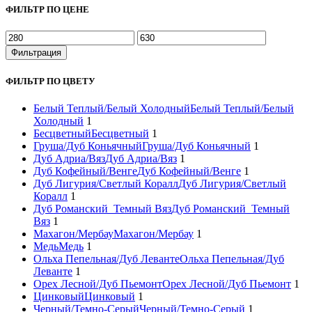
ФИЛЬТР ПО ЦЕНЕ
Минимальная
Максимальная
цена
цена
Фильтрация
ФИЛЬТР ПО ЦВЕТУ
Белый Теплый/Белый Холодный
Белый Теплый/Белый
Холодный
1
Бесцветный
Бесцветный
1
Груша/Дуб Коньячный
Груша/Дуб Коньячный
1
Дуб Адриа/Вяз
Дуб Адриа/Вяз
1
Дуб Кофейный/Венге
Дуб Кофейный/Венге
1
Дуб Лигурия/Светлый Коралл
Дуб Лигурия/Светлый
Коралл
1
Дуб Романский_Темный Вяз
Дуб Романский_Темный
Вяз
1
Махагон/Мербау
Махагон/Мербау
1
Медь
Медь
1
Ольха Пепельная/Дуб Леванте
Ольха Пепельная/Дуб
Леванте
1
Орех Лесной/Дуб Пьемонт
Орех Лесной/Дуб Пьемонт
1
Цинковый
Цинковый
1
Черный/Темно-Серый
Черный/Темно-Серый
1