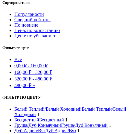
Сортировать по
Популярности
Средний рейтинг
По новизне
Цена: по возрастанию
Цена: по убыванию
Фильтр по цене
Все
0,00
₽
-
160,00
₽
160,00
₽
-
320,00
₽
320,00
₽
-
480,00
₽
480,00
₽
+
ФИЛЬТР ПО ЦВЕТУ
Белый Теплый/Белый Холодный
Белый Теплый/Белый
Холодный
1
Бесцветный
Бесцветный
1
Груша/Дуб Коньячный
Груша/Дуб Коньячный
1
Дуб Адриа/Вяз
Дуб Адриа/Вяз
1