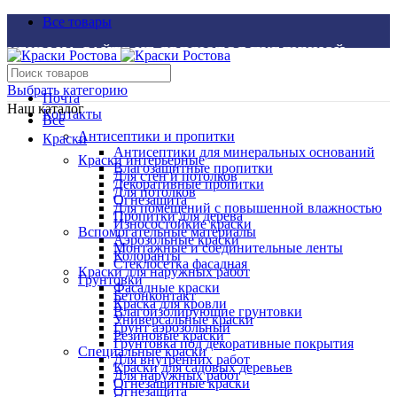
Все товары
ЦЕНЫ НА САЙТЕ НЕ ЯВЛЯЮТСЯ ПУБЛИЧНОЙ
ОФЕРТОЙ
Выбрать категорию
Почта
Наш каталог
Контакты
Все
Антисептики и пропитки
Краски
Антисептики для минеральных оснований
Краски интерьерные
Влагозащитные пропитки
Для стен и потолков
Декоративные пропитки
Для потолков
Огнезащита
Для помещений с повышенной влажностью
Пропитки для дерева
Износостойкие краски
Вспомогательные материалы
Аэрозольные краски
Монтажные и соединительные ленты
Колоранты
Стеклосетка фасадная
Краски для наружных работ
Грунтовки
Фасадные краски
Бетонконтакт
Краска для кровли
Влагоизолирующие грунтовки
Универсальные краски
Грунт аэрозольный
Резиновые краски
Грунтовка под декоративные покрытия
Специальные краски
Для внутренних работ
Краски для садовых деревьев
Для наружных работ
Огнезащитные краски
Огнезащита