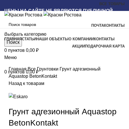
ВСЕ ТОВАРЫ
ЦЕНЫ НА САЙТЕ НЕ ЯВЛЯЮТСЯ ПУБЛИЧНОЙ
ОФЕРТОЙ
ПОЧТА
КОНТАКТЫ
Наш каталог
Выбрать категорию
ГЛАВНАЯ
СТАТЬИ
НАШИ ОБЪЕКТЫ
О КОМПАНИИ
КОНТАКТЫ
Поиск
АКЦИИ
ПОДАРОЧНАЯ КАРТА
0
пунктов
0,00
₽
Меню
Увеличить
Главная
Все
Грунтовки
Грунт адгезионный
0
пунктов
0,00
₽
Aquastop BetonKontakt
Назад к товарам
Грунт адгезионный Aquastop
BetonKontakt