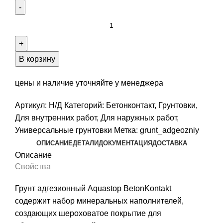
Количество
товара
Грунт
адгезионный
В корзину
Aquastop
BetonKontakt
цены и наличие уточняйте у менеджера
Артикул:
Н/Д
Категорий:
Бетонконтакт
,
Грунтовки
,
Для внутренних работ
,
Для наружных работ
,
Универсальные грунтовки
Метка:
grunt_adgeozniy
ОПИСАНИЕ
ДЕТАЛИ
ДОКУМЕНТАЦИЯ
ДОСТАВКА
Описание
Свойства
Грунт адгезионный Aquastop BetonKontakt
содержит набор минеральных наполнителей,
создающих шероховатое покрытие для