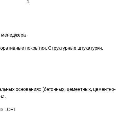
у менеджера
коративные покрытия
,
Структурные штукатурки
,
льных основаниях (бетонных, цементных, цементно-
на.
ле LOFT