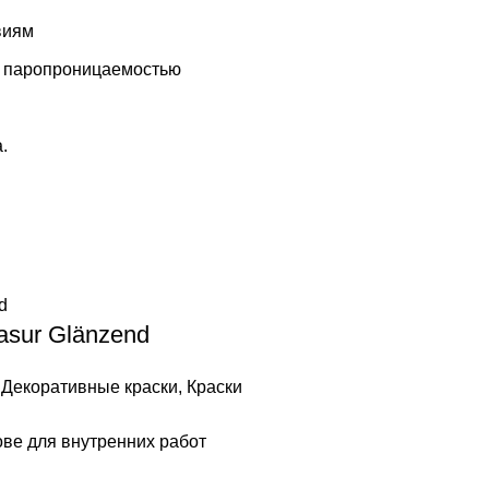
виям
и паропроницаемостью
.
sur Glänzend
,
Декоративные краски
,
Краски
ве для внутренних работ