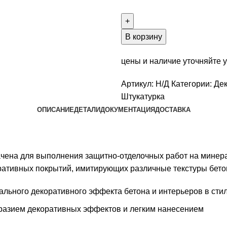
товара
Декоративная
штукатурка
В корзину
AURA
Dekor
цены и наличие уточняйте 
Beton
Артикул:
Н/Д
Категории:
Де
Штукатурка
ОПИСАНИЕ
ДЕТАЛИ
ДОКУМЕНТАЦИЯ
ДОСТАВКА
чена для выполнения защитно-отделочных работ на минера
оративных покрытий, имитирующих различные текстуры бето
ального декоративного эффекта бетона и интерьеров в сти
образием декоративных эффектов и легким нанесением