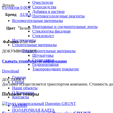
Очистители
Детали
Спецсредства
0
пунктов
0,00
₽
Добавки в раствор
Бренд
AURA
Противогололедные реагенты
Вспомогательные материалы
Монтажные и соединительные ленты
Цвет
Белый
Стеклосетка фасадная
Стеклохолст
Инструменты
Фасовка
2.5л, 10л
Строительные материалы
Общестроительные материалы
ДОКУМЕНТАЦИЯ
Штукатурка
Сухие смеси
Скачать техническую информацию
Гидроизоляция
Токопроводящее покрытие
Download
Главная
ДОСТАВКА
Статьи
Доставка осуществляется транспортом компании. Стоимость до
Наши объекты
О Компании
Похожие товары
Контакты
АКЦИИ
ПОДАРОЧНАЯ КАРТА