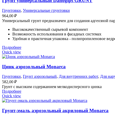
Грунт универсальный Danogips GRUNT
Грунтовки
,
Универсальные грунтовки
964,00
₽
Универсальный грунт предназначен для создания адгеозной па
Высококачественный сырьевой компонент
Возможность использования в фасадных системах
Удобная и практичная упаковка - полипропиленовое ведр
Подробнее
Quick view
Цинк аэрозольный Monarca
Грунтовки
,
Грунт аэрозольный
,
Для внутренних работ
,
Для нар
582,00
₽
Грунт с высоким содержанием мелкодисперсного цинка
Подробнее
Quick view
Грунт-эмаль аэрозольный акриловый Monarca