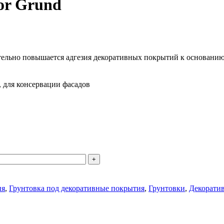
or Grund
тельно повышается адгезия декоративных покрытий к основани
, для консервации фасадов
ия
,
Грунтовка под декоративные покрытия
,
Грунтовки
,
Декорати