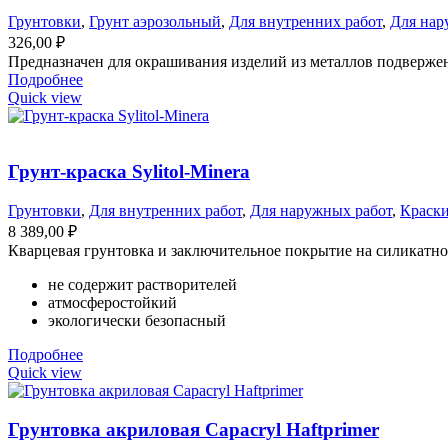
Грунтовки
,
Грунт аэрозольный
,
Для внутренних работ
,
Для нар
326,00
₽
Предназначен для окрашивания изделий из металлов подверже
Подробнее
Quick view
Грунт-краска Sylitol-Minera
Грунтовки
,
Для внутренних работ
,
Для наружных работ
,
Краск
8 389,00
₽
Кварцевая грунтовка и заключительное покрытие на силикатной
не содержит растворителей
атмосферостойкий
экологически безопасный
Подробнее
Quick view
Грунтовка акриловая Capacryl Haftprimer