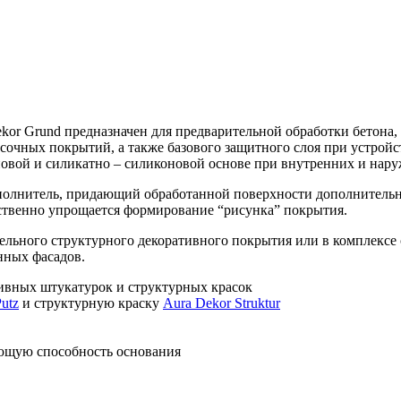
 Grund предназначен для предварительной обработки бетона, 
сочных покрытий, а также базового защитного слоя при устрой
овой и силикатно – силиконовой основе при внутренних и нару
олнитель, придающий обработанной поверхности дополнительну
ественно упрощается формирование “рисунка” покрытия.
ельного структурного декоративного покрытия или в комплексе
нных фасадов.
ивных штукатурок и структурных красок
utz
и структурную краску
Aura Dekor Struktur
ющую способность основания