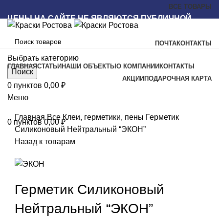
ВСЕ ТОВАРЫ
ЦЕНЫ НА САЙТЕ НЕ ЯВЛЯЮТСЯ ПУБЛИЧНОЙ
ОФЕРТОЙ
ПОЧТА
КОНТАКТЫ
Наш каталог
Выбрать категорию
ГЛАВНАЯ
СТАТЬИ
НАШИ ОБЪЕКТЫ
О КОМПАНИИ
КОНТАКТЫ
Поиск
АКЦИИ
ПОДАРОЧНАЯ КАРТА
0
пунктов
0,00
₽
Меню
Увеличить
Главная
Все
Клеи, герметики, пены
Герметик
0
пунктов
0,00
₽
Силиконовый Нейтральный “ЭКОН”
Назад к товарам
Герметик Силиконовый
Нейтральный “ЭКОН”