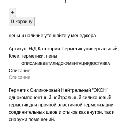
товара
Герметик
Силиконовый
В корзину
Нейтральный
"ЭКОН"
цены и наличие уточняйте у менеджера
Артикул:
Н/Д
Категории:
Герметик универсальный
,
Клеи, герметики, пены
ОПИСАНИЕ
ДЕТАЛИ
ДОКУМЕНТАЦИЯ
ДОСТАВКА
Описание
Описание
Герметик Силиконовый Нейтральный “ЭКОН”
однокомпонентный нейтральный силиконовый
герметик для прочной эластичной герметизации
соединительных швов и стыков как внутри, так и
снаружи помещений.