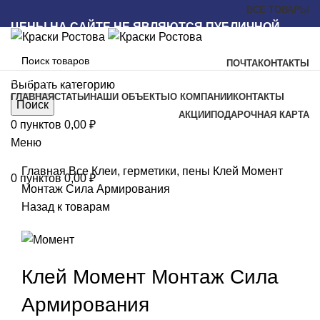
ВСЕ ТОВАРЫ
ЦЕНЫ НА САЙТЕ НЕ ЯВЛЯЮТСЯ ПУБЛИЧНОЙ
ОФЕРТОЙ
ПОЧТА
КОНТАКТЫ
Наш каталог
Выбрать категорию
ГЛАВНАЯ
СТАТЬИ
НАШИ ОБЪЕКТЫ
О КОМПАНИИ
КОНТАКТЫ
Поиск
АКЦИИ
ПОДАРОЧНАЯ КАРТА
0
пунктов
0,00
₽
Меню
Увеличить
Главная
Все
Клеи, герметики, пены
Клей Момент
0
пунктов
0,00
₽
Монтаж Сила Армирования
Назад к товарам
Клей Момент Монтаж Сила
Армирования