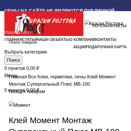
ВСЕ ТОВАРЫ
ЦЕНЫ НА САЙТЕ НЕ ЯВЛЯЮТСЯ ПУБЛИЧНОЙ
ОФЕРТОЙ
ПОЧТА
КОНТАКТЫ
Наш каталог
ГЛАВНАЯ
СТАТЬИ
НАШИ ОБЪЕКТЫ
О КОМПАНИИ
КОНТАКТЫ
АКЦИИ
ПОДАРОЧНАЯ КАРТА
Выбрать категорию
Поиск
0
пунктов
0,00
₽
Увеличить
Меню
Главная
Все
Клеи, герметики, пены
Клей Момент
Монтаж Суперсильный Плюс МВ-100
0
пунктов
0,00
₽
Назад к товарам
Клей Момент Монтаж