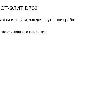
ИCТ-ЭЛИТ D702
масла и лазури
,
лак для внутренних работ
стве финишного покрытия