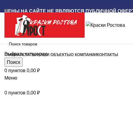
ЦЕНЫ НА САЙТЕ НЕ ЯВЛЯЮТСЯ ПУБЛИЧНОЙ ОФЕР
Наш каталог
Выбрать категорию
ГЛАВНАЯ
СТАТЬИ
НАШИ ОБЪЕКТЫ
О КОМПАНИИ
КОНТАКТЫ
Поиск
0
пунктов
0,00
₽
Увеличить
Меню
0
пунктов
0,00
₽