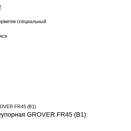
R
ерметик специальный
яся
еупорная GROVER FR45 (B1)