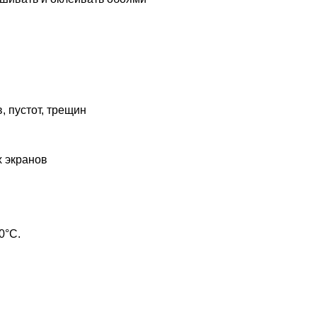
, пустот, трещин
х экранов
0°С.